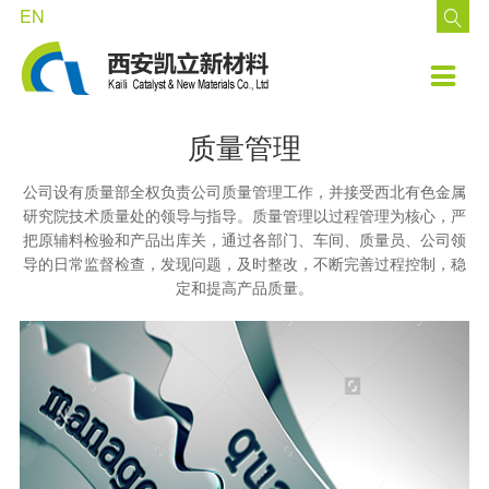
EN

走进凯立
技术中心
产品中心
公示公告
客户支持
加盟凯立

了解凯立
现有技术
钯系列催化剂
公告
资料下载
招聘职位
质量管理
品牌文化
发展方向
铂系列催化剂
投资者互动
在线留言
公司设有质量部全权负责公司质量管理工作，并接受西北有色金属
里程碑
铑系列催化剂
投资者关系
网上订购
研究院技术质量处的领导与指导。质量管理以过程管理为核心，严
把原辅料检验和产品出库关，通过各部门、车间、质量员、公司领
荣誉资质
钌系列催化剂
投资者教育
导的日常监督检查，发现问题，及时整改，不断完善过程控制，稳
定和提高产品质量。
新闻动态
铱系列催化剂
非金属系列催化剂
凯立环保产品