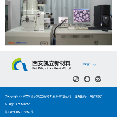
1
2
3
4
5
6
7
8
9
日本电子公司钨丝灯扫描电镜JEOL
中文




Copyright ©
2026
西安凯立新材料股份有限公司.
捷瑞数字
制作维护
All rights reserved.
陕ICP备05006857号